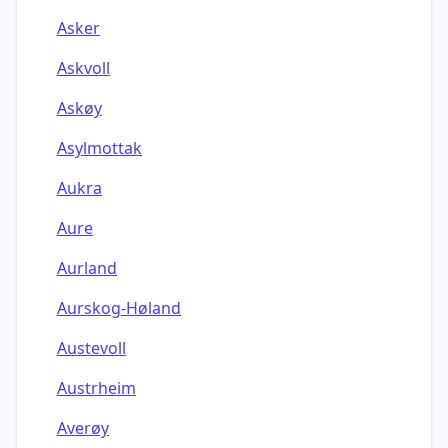
Asker
Askvoll
Askøy
Asylmottak
Aukra
Aure
Aurland
Aurskog-Høland
Austevoll
Austrheim
Averøy