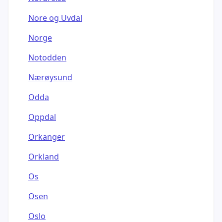
Nore og Uvdal
Norge
Notodden
Nærøysund
Odda
Oppdal
Orkanger
Orkland
Os
Osen
Oslo