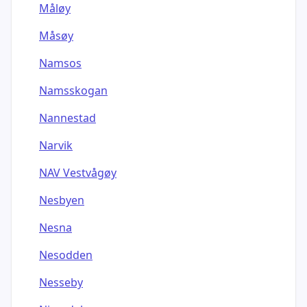
Måløy
Måsøy
Namsos
Namsskogan
Nannestad
Narvik
NAV Vestvågøy
Nesbyen
Nesna
Nesodden
Nesseby