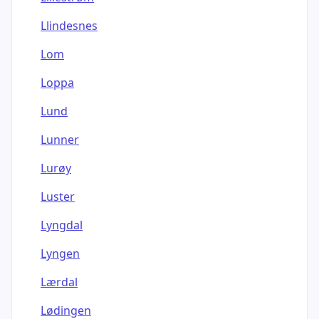
Llindesnes
Lom
Loppa
Lund
Lunner
Lurøy
Luster
Lyngdal
Lyngen
Lærdal
Lødingen