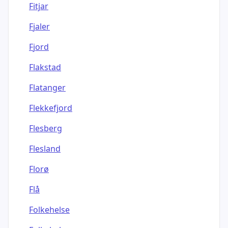
Fitjar
Fjaler
Fjord
Flakstad
Flatanger
Flekkefjord
Flesberg
Flesland
Florø
Flå
Folkehelse