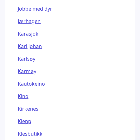
Jobbe med dyr
Jærhagen
Karasjok
Karl Johan
Karlsøy
Karmøy
Kautokeino
Kino
Kirkenes
Klepp
Klesbutikk