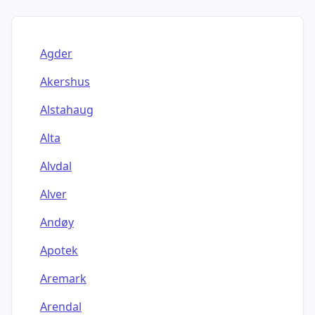
Agder
Akershus
Alstahaug
Alta
Alvdal
Alver
Andøy
Apotek
Aremark
Arendal