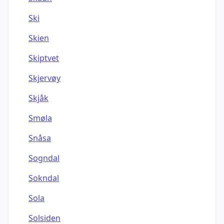
Ski
Skien
Skiptvet
Skjervøy
Skjåk
Smøla
Snåsa
Sogndal
Sokndal
Sola
Solsiden