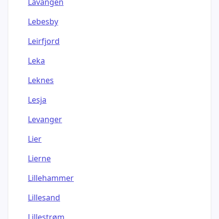
Lavangen
Lebesby
Leirfjord
Leka
Leknes
Lesja
Levanger
Lier
Lierne
Lillehammer
Lillesand
Lillestrøm