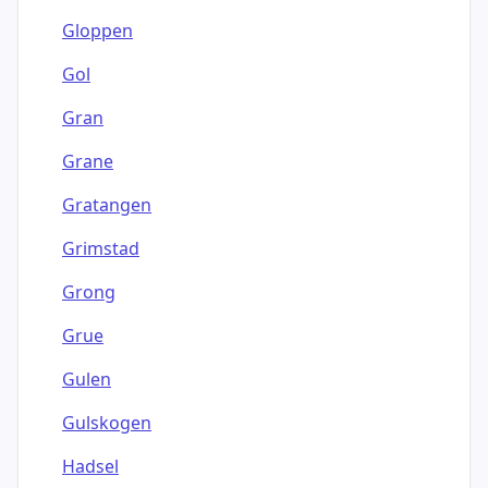
Gloppen
Gol
Gran
Grane
Gratangen
Grimstad
Grong
Grue
Gulen
Gulskogen
Hadsel