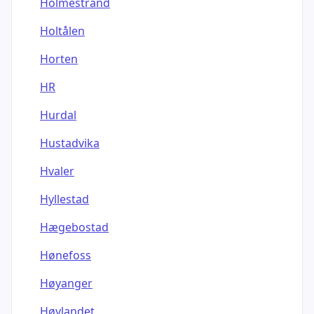
Holmestrand
Holtålen
Horten
HR
Hurdal
Hustadvika
Hvaler
Hyllestad
Hægebostad
Hønefoss
Høyanger
Høylandet