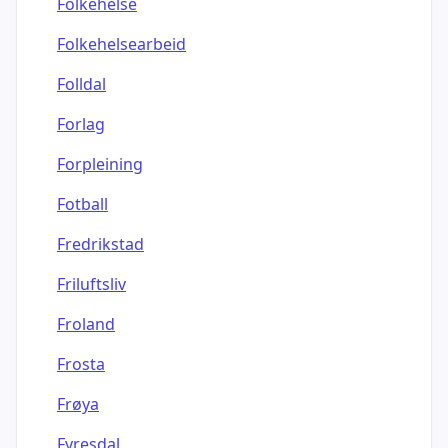
Folkehelse
Folkehelsearbeid
Folldal
Forlag
Forpleining
Fotball
Fredrikstad
Friluftsliv
Froland
Frosta
Frøya
Fyresdal