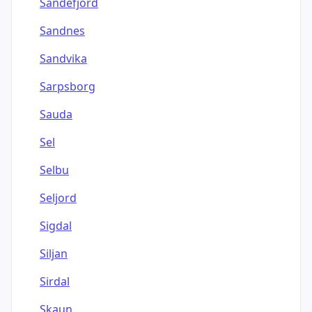
Sandefjord
Sandnes
Sandvika
Sarpsborg
Sauda
Sel
Selbu
Seljord
Sigdal
Siljan
Sirdal
Skaun