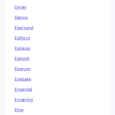
Dyrøy
Dønna
Egersund
Eidfjord
Eidskog
Eidsvoll
Elverum
Enebakk
Engerdal
Ernæring
Etne