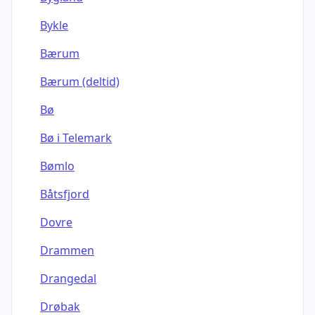
Bykle
Bærum
Bærum (deltid)
Bø
Bø i Telemark
Bømlo
Båtsfjord
Dovre
Drammen
Drangedal
Drøbak