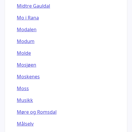
Midtre Gauldal
Mo i Rana
Modalen
Modum
Molde
Mosjøen
Moskenes
Moss
Musikk
Møre og Romsdal
Målselv