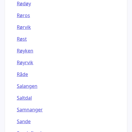
Rødøy
Røros
Rørvik
Røst
Røyken
Røyrvik
Råde
Salangen
Saltdal
Samnanger
Sande