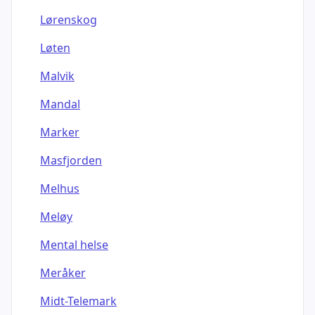
Lørenskog
Løten
Malvik
Mandal
Marker
Masfjorden
Melhus
Meløy
Mental helse
Meråker
Midt-Telemark