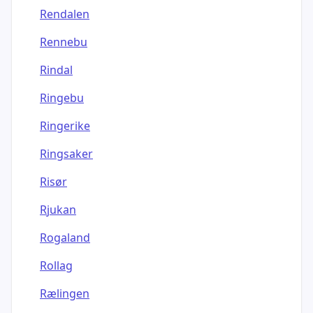
Rendalen
Rennebu
Rindal
Ringebu
Ringerike
Ringsaker
Risør
Rjukan
Rogaland
Rollag
Rælingen